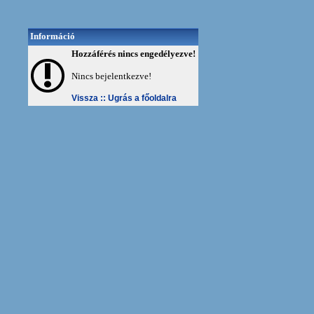
Információ
Hozzáférés nincs engedélyezve!
Nincs bejelentkezve!
Vissza ::
Ugrás a főoldalra