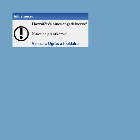
Információ
Hozzáférés nincs engedélyezve!
Nincs bejelentkezve!
Vissza ::
Ugrás a főoldalra