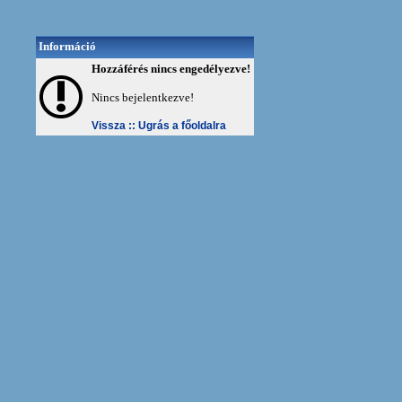
Információ
Hozzáférés nincs engedélyezve!
Nincs bejelentkezve!
Vissza ::
Ugrás a főoldalra