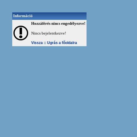
Információ
Hozzáférés nincs engedélyezve!
Nincs bejelentkezve!
Vissza ::
Ugrás a főoldalra