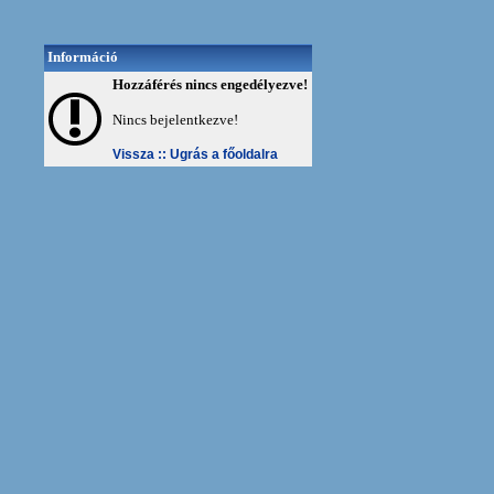
Információ
Hozzáférés nincs engedélyezve!
Nincs bejelentkezve!
Vissza ::
Ugrás a főoldalra