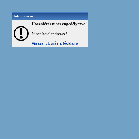
Információ
Hozzáférés nincs engedélyezve!
Nincs bejelentkezve!
Vissza ::
Ugrás a főoldalra