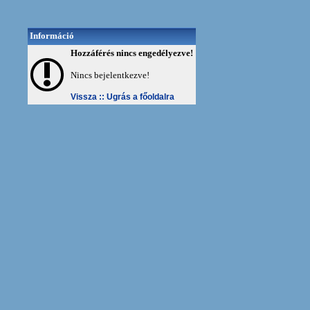
Információ
Hozzáférés nincs engedélyezve!
Nincs bejelentkezve!
Vissza ::
Ugrás a főoldalra