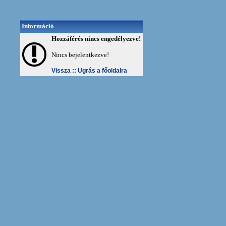
Információ
Hozzáférés nincs engedélyezve!
Nincs bejelentkezve!
Vissza ::
Ugrás a főoldalra