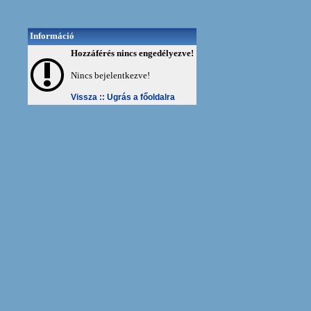
Információ
Hozzáférés nincs engedélyezve!
Nincs bejelentkezve!
Vissza ::
Ugrás a főoldalra