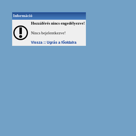
Információ
Hozzáférés nincs engedélyezve!
Nincs bejelentkezve!
Vissza ::
Ugrás a főoldalra