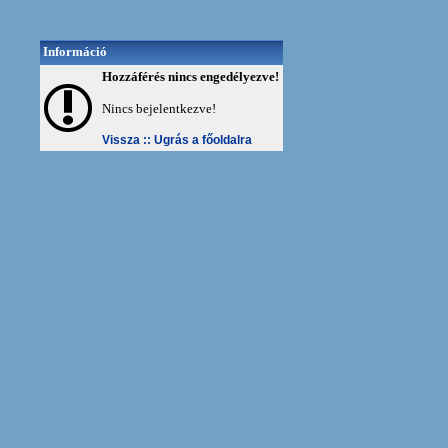
Információ
Hozzáférés nincs engedélyezve!
Nincs bejelentkezve!
Vissza ::
Ugrás a főoldalra