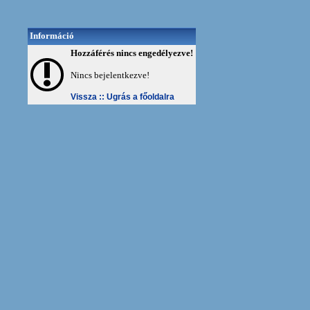
Információ
Hozzáférés nincs engedélyezve!
Nincs bejelentkezve!
Vissza ::
Ugrás a főoldalra