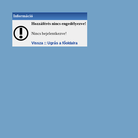
Információ
Hozzáférés nincs engedélyezve!
Nincs bejelentkezve!
Vissza ::
Ugrás a főoldalra