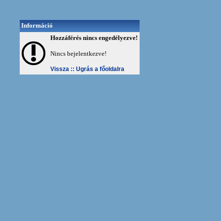
Információ
Hozzáférés nincs engedélyezve!
Nincs bejelentkezve!
Vissza ::
Ugrás a főoldalra