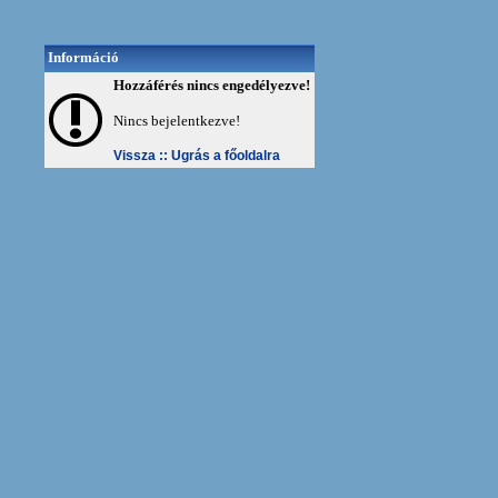
Információ
Hozzáférés nincs engedélyezve!
Nincs bejelentkezve!
Vissza ::
Ugrás a főoldalra