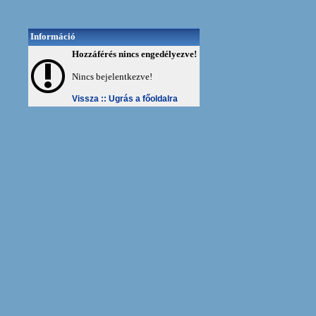
Információ
Hozzáférés nincs engedélyezve!
Nincs bejelentkezve!
Vissza ::
Ugrás a főoldalra