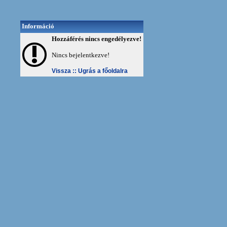
Információ
Hozzáférés nincs engedélyezve!
Nincs bejelentkezve!
Vissza ::
Ugrás a főoldalra