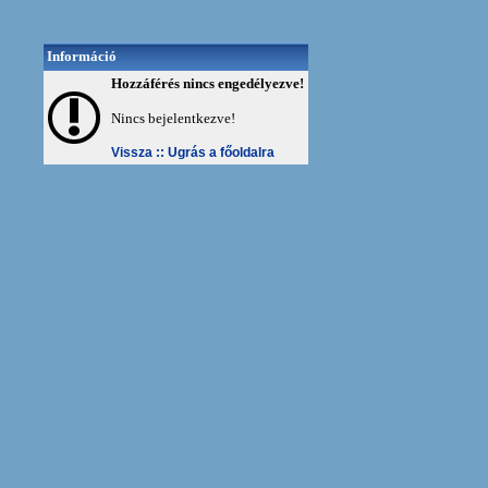
Információ
Hozzáférés nincs engedélyezve!
Nincs bejelentkezve!
Vissza ::
Ugrás a főoldalra