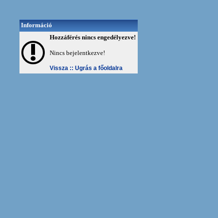
Információ
Hozzáférés nincs engedélyezve!
Nincs bejelentkezve!
Vissza ::
Ugrás a főoldalra