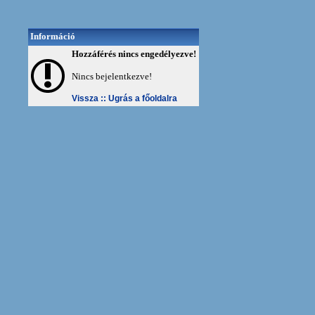
Információ
Hozzáférés nincs engedélyezve!
Nincs bejelentkezve!
Vissza ::
Ugrás a főoldalra