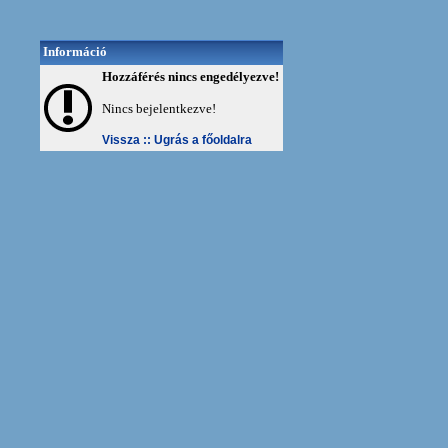
Információ
Hozzáférés nincs engedélyezve!
Nincs bejelentkezve!
Vissza ::
Ugrás a főoldalra