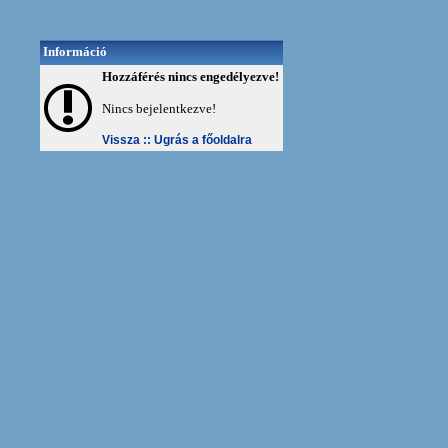
Információ
Hozzáférés nincs engedélyezve!
Nincs bejelentkezve!
Vissza ::
Ugrás a főoldalra