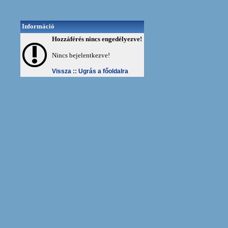
Információ
Hozzáférés nincs engedélyezve!
Nincs bejelentkezve!
Vissza ::
Ugrás a főoldalra