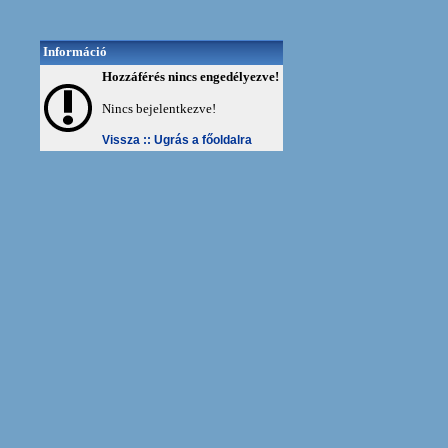
Információ
Hozzáférés nincs engedélyezve!
Nincs bejelentkezve!
Vissza ::
Ugrás a főoldalra