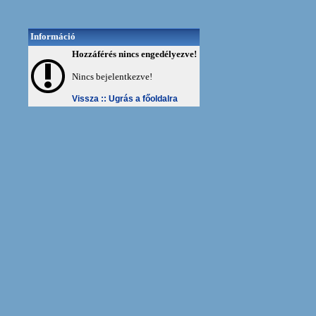
Információ
Hozzáférés nincs engedélyezve!
Nincs bejelentkezve!
Vissza ::
Ugrás a főoldalra