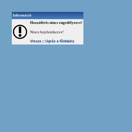
Információ
Hozzáférés nincs engedélyezve!
Nincs bejelentkezve!
Vissza ::
Ugrás a főoldalra