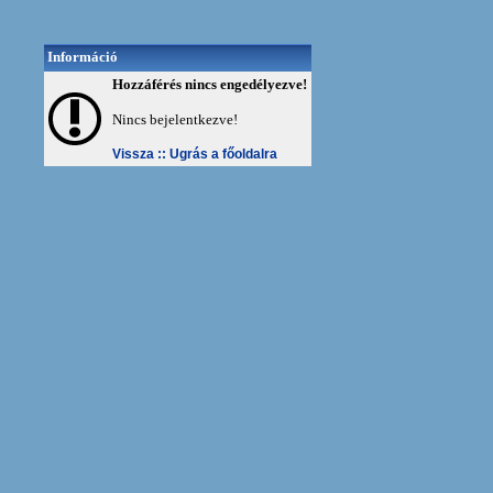
Információ
Hozzáférés nincs engedélyezve!
Nincs bejelentkezve!
Vissza ::
Ugrás a főoldalra