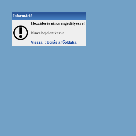
Információ
Hozzáférés nincs engedélyezve!
Nincs bejelentkezve!
Vissza ::
Ugrás a főoldalra