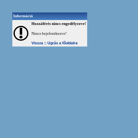
Információ
Hozzáférés nincs engedélyezve!
Nincs bejelentkezve!
Vissza ::
Ugrás a főoldalra