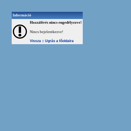
Információ
Hozzáférés nincs engedélyezve!
Nincs bejelentkezve!
Vissza ::
Ugrás a főoldalra