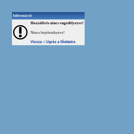
Információ
Hozzáférés nincs engedélyezve!
Nincs bejelentkezve!
Vissza ::
Ugrás a főoldalra