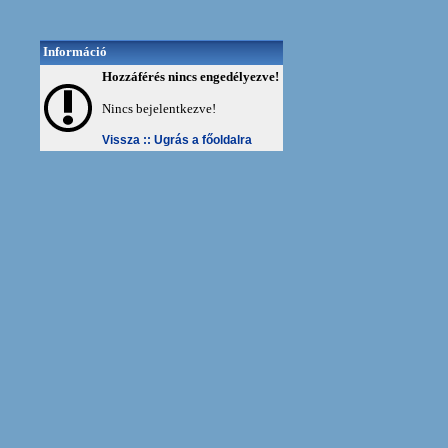
Információ
Hozzáférés nincs engedélyezve!
Nincs bejelentkezve!
Vissza ::
Ugrás a főoldalra