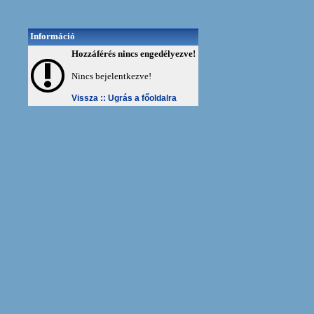
Információ
Hozzáférés nincs engedélyezve!
Nincs bejelentkezve!
Vissza ::
Ugrás a főoldalra