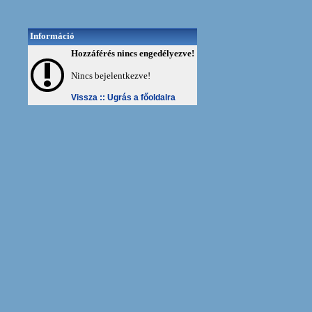
Információ
Hozzáférés nincs engedélyezve!
Nincs bejelentkezve!
Vissza ::
Ugrás a főoldalra