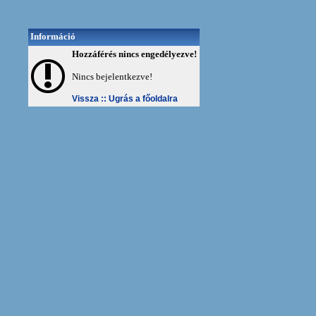
Információ
Hozzáférés nincs engedélyezve!
Nincs bejelentkezve!
Vissza ::
Ugrás a főoldalra