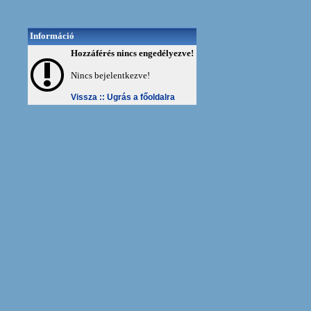
Információ
Hozzáférés nincs engedélyezve!
Nincs bejelentkezve!
Vissza ::
Ugrás a főoldalra