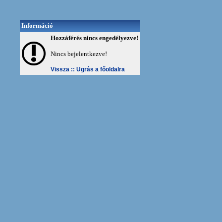
Információ
Hozzáférés nincs engedélyezve!
Nincs bejelentkezve!
Vissza ::
Ugrás a főoldalra