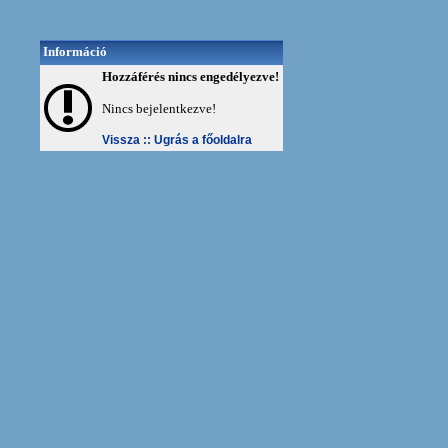
Információ
Hozzáférés nincs engedélyezve!
Nincs bejelentkezve!
Vissza ::
Ugrás a főoldalra