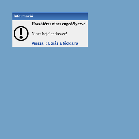
Információ
Hozzáférés nincs engedélyezve!
Nincs bejelentkezve!
Vissza ::
Ugrás a főoldalra