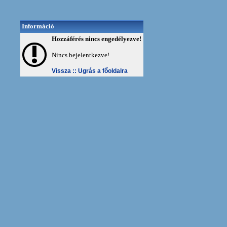
Információ
Hozzáférés nincs engedélyezve!
Nincs bejelentkezve!
Vissza ::
Ugrás a főoldalra