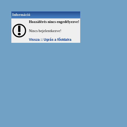
Információ
Hozzáférés nincs engedélyezve!
Nincs bejelentkezve!
Vissza ::
Ugrás a főoldalra