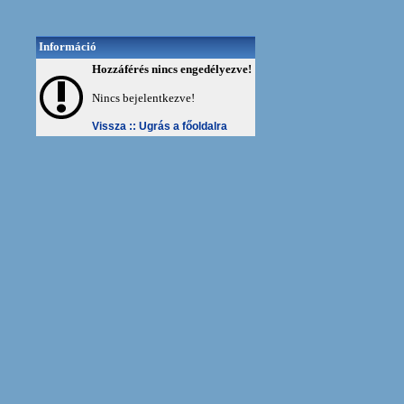
Információ
Hozzáférés nincs engedélyezve!
Nincs bejelentkezve!
Vissza ::
Ugrás a főoldalra