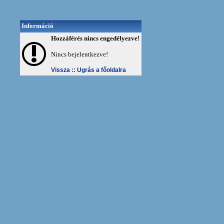
Információ
Hozzáférés nincs engedélyezve!
Nincs bejelentkezve!
Vissza ::
Ugrás a főoldalra