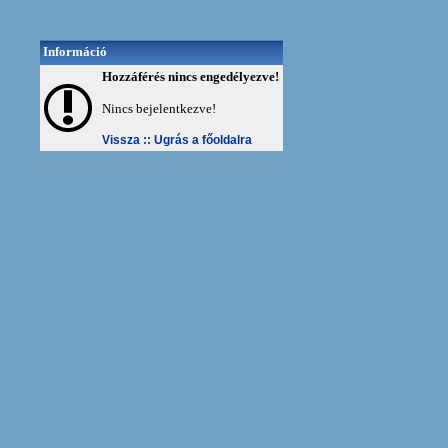
Információ
Hozzáférés nincs engedélyezve!
Nincs bejelentkezve!
Vissza ::
Ugrás a főoldalra