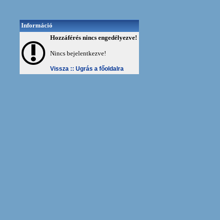
Információ
Hozzáférés nincs engedélyezve!
Nincs bejelentkezve!
Vissza ::
Ugrás a főoldalra