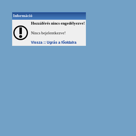
Információ
Hozzáférés nincs engedélyezve!
Nincs bejelentkezve!
Vissza ::
Ugrás a főoldalra