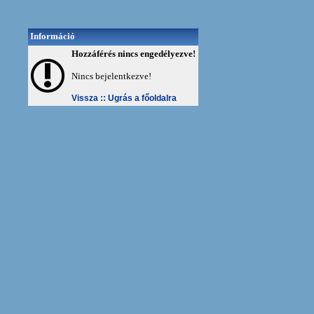
Információ
Hozzáférés nincs engedélyezve!
Nincs bejelentkezve!
Vissza ::
Ugrás a főoldalra