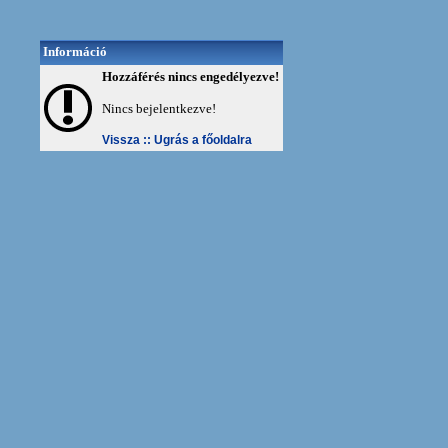
Információ
Hozzáférés nincs engedélyezve!
Nincs bejelentkezve!
Vissza ::
Ugrás a főoldalra