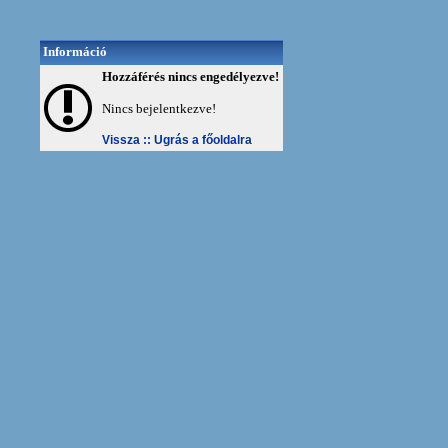
Információ
Hozzáférés nincs engedélyezve!
Nincs bejelentkezve!
Vissza ::
Ugrás a főoldalra