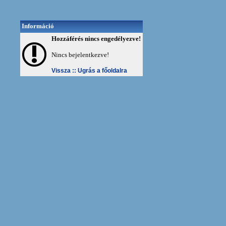
Információ
Hozzáférés nincs engedélyezve!
Nincs bejelentkezve!
Vissza ::
Ugrás a főoldalra